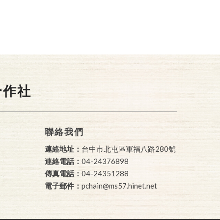
合作社
聯絡我們
連絡地址：
台中市北屯區軍福八路280號
連絡電話：
04-24376898
傳真電話：
04-24351288
電子郵件：
pchain@ms57.hinet.net