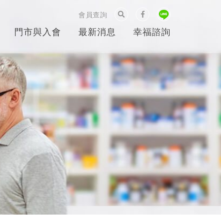
會員查詢
門市與入會
最新消息
幸福諮詢