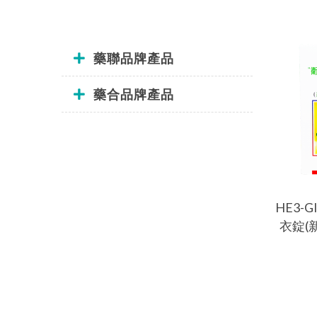
藥聯品牌產品
藥合品牌產品
HE3-
衣錠(