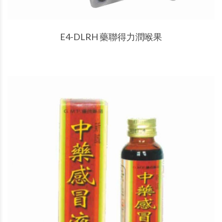
產品說明
E4-DLRH 藥聯得力潤喉果