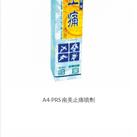
產品說明
A4-PRS 南美止痛噴劑