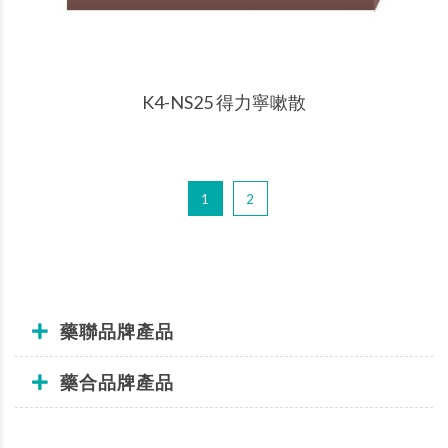
產品說明
K4-NS25 得力寧嗽散
1
2
藥聯品牌產品
藥合品牌產品