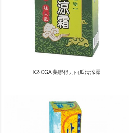
產品說明
K2-CGA 藥聯得力西瓜清涼霜