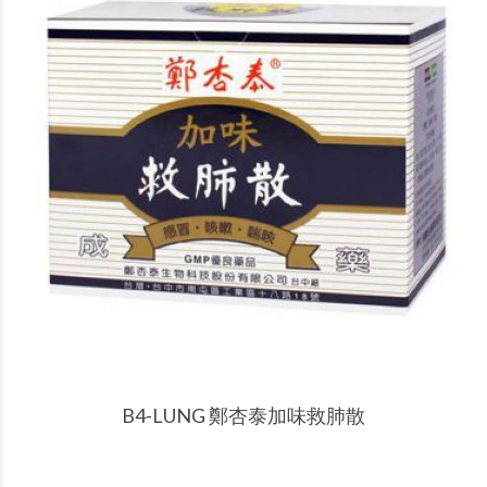
產品說明
B4-LUNG 鄭杏泰加味救肺散