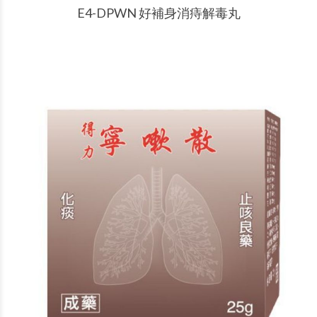
產品說明
E4-DPWN 好補身消痔解毒丸