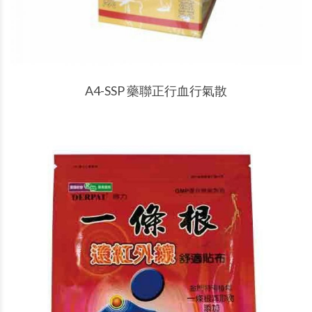
產品說明
A4-SSP 藥聯正行血行氣散