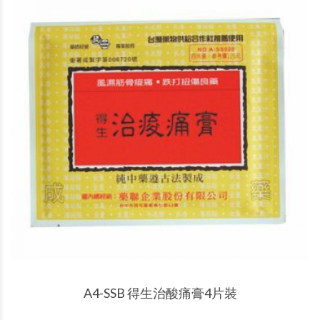
產品說明
A4-SSB 得生治酸痛膏4片裝