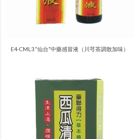
產品說明
E4-CML3 "仙台”中藥感冒液（川芎茶調散加味）