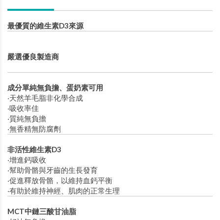
最優質的維生素D3來源
嚴選優良製造商
成分單純無負擔、蛋奶素可用
‧天然羊毛脂非化學合成
‧吸收率佳
‧質純無負擔
‧無香精無防腐劑
非活性維生素D3
‧增進鈣吸收
‧幫助骨骼與牙齒的生長發育
‧促進釋放骨骼，以維持血鈣平衡
‧有助於維持神經、肌肉的正常生理
MCT中鏈三酸甘油脂